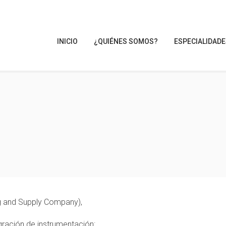
INICIO
¿QUIÉNES SOMOS?
ESPECIALIDAD
ng and Supply Company),
gración de instrumentación: